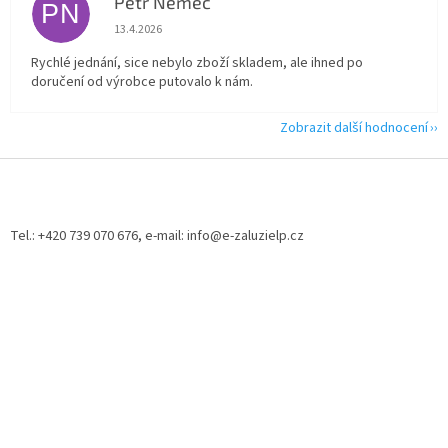
Petr Němec
PN
Hodnocení obchodu je 5 z 5 hvězdiček.
13.4.2026
Rychlé jednání, sice nebylo zboží skladem, ale ihned po
doručení od výrobce putovalo k nám.
Zobrazit další hodnocení
Z
á
p
a
Tel.: +420 739 070 676, e-mail: info@e-zaluzielp.cz
t
í