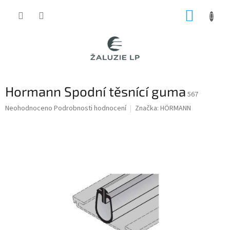
Přejít
NÁKUP
na
obsah
KOŠÍK
Hormann Spodní těsnící guma
567
Průměrné
Neohodnoceno
Podrobnosti hodnocení
Značka:
HÖRMANN
hodnocení
produktu
je
0,0
z
5
hvězdiček.