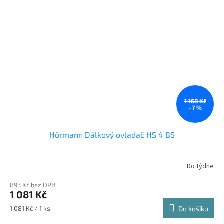
1 168 Kč
–7 %
Hörmann Dálkový ovladač HS 4 BS
Do týdne
893 Kč bez DPH
1 081 Kč
Měrná
1 081 Kč / 1 ks
Do košíku
cena: