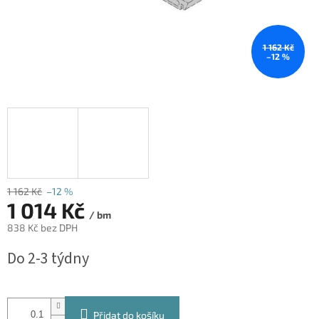
1 162 Kč
–12 %
1 162 Kč
–12 %
1 014 Kč
/ bm
838 Kč bez DPH
Měrná
Do 2-3 týdny
cena:
Přidat do košíku