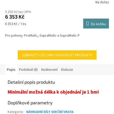
Na dotaz
5 250 Kč bez DPH
6 353 Kč
Měrná
6 353 Kč / 1 ks
Do košíku
cena:
Pro pohony: ProMatic, SupraMatic a SupraMatic P
ZOBRAZIT VŠECHNY SOUVISEJÍCÍ PRODUKTY
Popis
Podobné (8)
Hodnocení
Diskuze
Detailní popis produktu
Minimální možná délka k objednání je 1 bm!
Doplňkové parametry
Kategorie
:
NÁHRADNÍ DÍLY SEKČNÍ VRATA