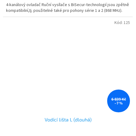
4-kanálový ovladač Ruční vysílače s BiSecur-technologií jsou zpětně
kompatibilní,tj. použitelné také pro pohony série 1 a 2 (868 MHz).
Kód:
125
6 839 Kč
–7 %
Vodící lišta L (dlouhá)