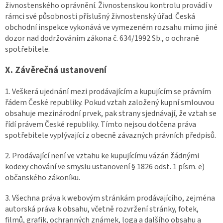
živnostenského oprávnění. Živnostenskou kontrolu provádí v
rámci své působnosti příslušný živnostenský úřad. Česká
obchodní inspekce vykonává ve vymezeném rozsahu mimo jiné
dozor nad dodržováním zákona č. 634/1992 Sb., o ochraně
spotřebitele.
X. Závěrečná ustanovení
1. Veškerá ujednání mezi prodávajícím a kupujícím se právním
řádem České republiky. Pokud vztah založený kupní smlouvou
obsahuje mezinárodní prvek, pak strany sjednávají, že vztah se
řídí právem České republiky. Tímto nejsou dotčena práva
spotřebitele vyplývající z obecně závazných právních předpisů.
2. Prodávající není ve vztahu ke kupujícímu vázán žádnými
kodexy chování ve smyslu ustanovení § 1826 odst. 1 písm. e)
občanského zákoníku.
3. Všechna práva k webovým stránkám prodávajícího, zejména
autorská práva k obsahu, včetně rozvržení stránky, fotek,
filmů, grafik, ochranných známek, loga a dalšího obsahu a