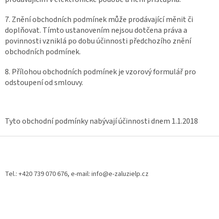
7. Znění obchodních podmínek může prodávající měnit či
doplňovat. Tímto ustanovením nejsou dotčena práva a
povinnosti vzniklá po dobu účinnosti předchozího znění
obchodních podmínek.
8. Přílohou obchodních podmínek je vzorový formulář pro
odstoupení od smlouvy.
Tyto obchodní podmínky nabývají účinnosti dnem 1.1.2018
Z
á
p
a
Tel.: +420 739 070 676, e-mail: info@e-zaluzielp.cz
t
í