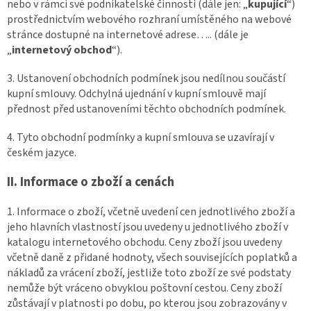
nebo v rámci své podnikatelské činnosti (dále jen: „
kupující
“)
prostřednictvím webového rozhraní umístěného na webové
stránce dostupné na internetové adrese….. (dále je
„
internetový obchod
“).
3. Ustanovení obchodních podmínek jsou nedílnou součástí
kupní smlouvy. Odchylná ujednání v kupní smlouvě mají
přednost před ustanoveními těchto obchodních podmínek.
4. Tyto obchodní podmínky a kupní smlouva se uzavírají v
českém jazyce.
II. Informace o zboží a cenách
1. Informace o zboží, včetně uvedení cen jednotlivého zboží a
jeho hlavních vlastností jsou uvedeny u jednotlivého zboží v
katalogu internetového obchodu. Ceny zboží jsou uvedeny
včetně daně z přidané hodnoty, všech souvisejících poplatků a
nákladů za vrácení zboží, jestliže toto zboží ze své podstaty
nemůže být vráceno obvyklou poštovní cestou. Ceny zboží
zůstávají v platnosti po dobu, po kterou jsou zobrazovány v