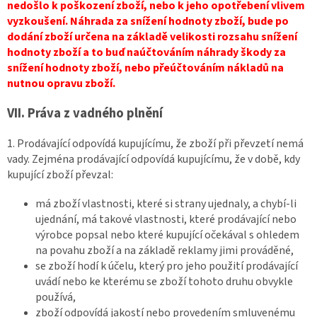
nedošlo k poškození zboží, nebo k jeho opotřebení vlivem
vyzkoušení. Náhrada za snížení hodnoty zboží, bude po
dodání zboží určena na základě velikosti rozsahu snížení
hodnoty zboží a to buď naúčtováním náhrady škody za
snížení hodnoty zboží, nebo přeúčtováním nákladů na
nutnou opravu zboží.
VII. Práva z vadného plnění
1. Prodávající odpovídá kupujícímu, že zboží při převzetí nemá
vady. Zejména prodávající odpovídá kupujícímu, že v době, kdy
kupující zboží převzal:
má zboží vlastnosti, které si strany ujednaly, a chybí-li
ujednání, má takové vlastnosti, které prodávající nebo
výrobce popsal nebo které kupující očekával s ohledem
na povahu zboží a na základě reklamy jimi prováděné,
se zboží hodí k účelu, který pro jeho použití prodávající
uvádí nebo ke kterému se zboží tohoto druhu obvykle
používá,
zboží odpovídá jakostí nebo provedením smluvenému