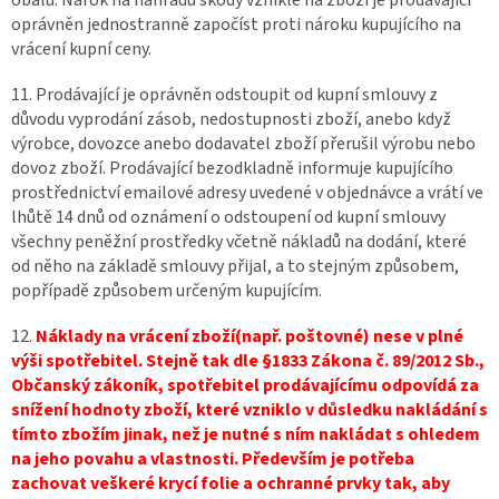
oprávněn jednostranně započíst proti nároku kupujícího na
vrácení kupní ceny.
11. Prodávající je oprávněn odstoupit od kupní smlouvy z
důvodu vyprodání zásob, nedostupnosti zboží, anebo když
výrobce, dovozce anebo dodavatel zboží přerušil výrobu nebo
dovoz zboží. Prodávající bezodkladně informuje kupujícího
prostřednictví emailové adresy uvedené v objednávce a vrátí ve
lhůtě 14 dnů od oznámení o odstoupení od kupní smlouvy
všechny peněžní prostředky včetně nákladů na dodání, které
od něho na základě smlouvy přijal, a to stejným způsobem,
popřípadě způsobem určeným kupujícím.
12.
Náklady na vrácení zboží(např. poštovné) nese v plné
výši spotřebitel. Stejně tak dle §1833 Zákona č. 89/2012 Sb.,
Občanský zákoník, spotřebitel prodávajícímu odpovídá za
snížení hodnoty zboží, které vzniklo v důsledku nakládání s
tímto zbožím jinak, než je nutné s ním nakládat s ohledem
na jeho povahu a vlastnosti. Především je potřeba
zachovat veškeré krycí folie a ochranné prvky tak, aby