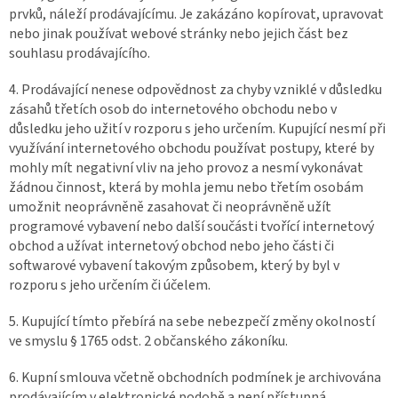
prvků, náleží prodávajícímu. Je zakázáno kopírovat, upravovat
nebo jinak používat webové stránky nebo jejich část bez
souhlasu prodávajícího.
4. Prodávající nenese odpovědnost za chyby vzniklé v důsledku
zásahů třetích osob do internetového obchodu nebo v
důsledku jeho užití v rozporu s jeho určením. Kupující nesmí při
využívání internetového obchodu používat postupy, které by
mohly mít negativní vliv na jeho provoz a nesmí vykonávat
žádnou činnost, která by mohla jemu nebo třetím osobám
umožnit neoprávněně zasahovat či neoprávněně užít
programové vybavení nebo další součásti tvořící internetový
obchod a užívat internetový obchod nebo jeho části či
softwarové vybavení takovým způsobem, který by byl v
rozporu s jeho určením či účelem.
5. Kupující tímto přebírá na sebe nebezpečí změny okolností
ve smyslu § 1765 odst. 2 občanského zákoníku.
6. Kupní smlouva včetně obchodních podmínek je archivována
prodávajícím v elektronické podobě a není přístupná.