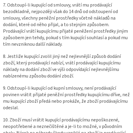
7. Odstoupí-li kupující od smlouvy, vrátí mu prodávající
bezodkladně, nejpozději však do 14 dnů od odstoupení od
smlouvy, všechny peněžní prostředky včetně nákladů na
dodání, které od něho přijal, a to stejným způsobem.
Prodávající vrátí kupujícímu přijaté peněžení prostředky jiným
způsobem jen tehdy, pokud s tím kupující souhlasí a pokud mu
tím nevzniknou další náklady.
8. Jestliže kupující zvolil jiný než nejlevnější způsob dodání
zboží, který prodávající nabízí, vrátí prodávající kupujícímu
náklady na dodání zboží ve výši odpovídající nejlevnějšímu
nabízenému způsobu dodání zboží.
9. Odstoupí-li kupující od kupní smlouvy, není prodávající
povinen vrátit přijaté peněžní prostředky kupujícímu dříve, než
mu kupující zboží předá nebo prokáže, že zboží prodávajícímu
odeslal.
10. Zboží musí vrátit kupující prodávajícímu nepoškozené,
neopotřebené a neznečištěné a je-li to možné, v původním
obalu. Nárok na náhradu škody vzniklé na zboží je prodávající