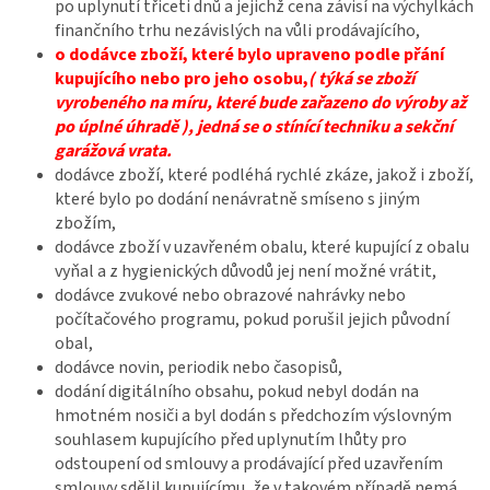
po uplynutí třiceti dnů a jejichž cena závisí na výchylkách
finančního trhu nezávislých na vůli prodávajícího,
o dodávce zboží, které bylo upraveno podle přání
kupujícího nebo pro jeho osobu,
( týká se zboží
vyrobeného na míru, které bude zařazeno do výroby až
po úplné úhradě ), jedná se o stínící techniku a sekční
garážová vrata.
dodávce zboží, které podléhá rychlé zkáze, jakož i zboží,
které bylo po dodání nenávratně smíseno s jiným
zbožím,
dodávce zboží v uzavřeném obalu, které kupující z obalu
vyňal a z hygienických důvodů jej není možné vrátit,
dodávce zvukové nebo obrazové nahrávky nebo
počítačového programu, pokud porušil jejich původní
obal,
dodávce novin, periodik nebo časopisů,
dodání digitálního obsahu, pokud nebyl dodán na
hmotném nosiči a byl dodán s předchozím výslovným
souhlasem kupujícího před uplynutím lhůty pro
odstoupení od smlouvy a prodávající před uzavřením
smlouvy sdělil kupujícímu, že v takovém případě nemá