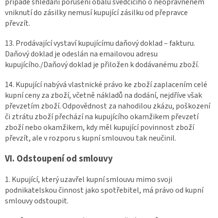
případě shledání porušení obalu svědčícího o neoprávněném
vniknutí do zásilky nemusí kupující zásilku od přepravce
převzít.
13. Prodávající vystaví kupujícímu daňový doklad – fakturu.
Daňový doklad je odeslán na emailovou adresu
kupujícího./Daňový doklad je přiložen k dodávanému zboží.
14. Kupující nabývá vlastnické právo ke zboží zaplacením celé
kupní ceny za zboží, včetně nákladů na dodání, nejdříve však
převzetím zboží. Odpovědnost za nahodilou zkázu, poškození
či ztrátu zboží přechází na kupujícího okamžikem převzetí
zboží nebo okamžikem, kdy měl kupující povinnost zboží
převzít, ale v rozporu s kupní smlouvou tak neučinil.
VI. Odstoupení od smlouvy
1. Kupující, který uzavřel kupní smlouvu mimo svoji
podnikatelskou činnost jako spotřebitel, má právo od kupní
smlouvy odstoupit.