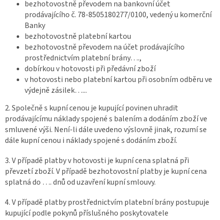
bezhotovostně převodem na bankovní účet
prodávajícího č. 78-8505180277/0100, vedený u komerční
Banky
bezhotovostně platební kartou
bezhotovostně převodem na účet prodávajícího
prostřednictvím platební brány….,
dobírkou v hotovosti při předávní zboží
v hotovosti nebo platební kartou při osobním odběru ve
výdejně zásilek…...
2. Společně s kupní cenou je kupující povinen uhradit
prodávajícímu náklady spojené s balením a dodáním zboží ve
smluvené výši. Není-li dále uvedeno výslovně jinak, rozumí se
dále kupní cenou i náklady spojené s dodáním zboží.
3. V případě platby v hotovosti je kupní cena splatná při
převzetí zboží. V případě bezhotovostní platby je kupní cena
splatná do …. dnů od uzavření kupní smlouvy.
4. V případě platby prostřednictvím platební brány postupuje
kupující podle pokynů příslušného poskytovatele