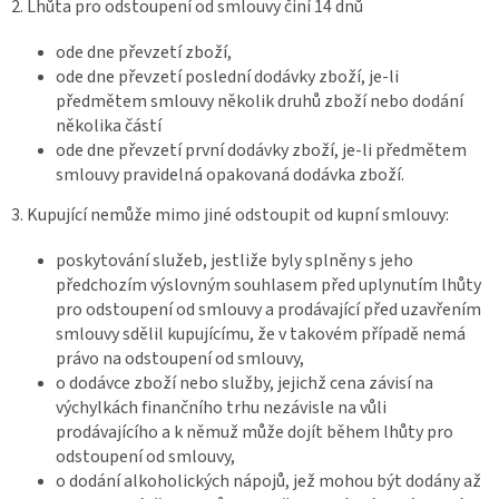
2. Lhůta pro odstoupení od smlouvy činí 14 dnů
ode dne převzetí zboží,
ode dne převzetí poslední dodávky zboží, je-li
předmětem smlouvy několik druhů zboží nebo dodání
několika částí
ode dne převzetí první dodávky zboží, je-li předmětem
smlouvy pravidelná opakovaná dodávka zboží.
3. Kupující nemůže mimo jiné odstoupit od kupní smlouvy:
poskytování služeb, jestliže byly splněny s jeho
předchozím výslovným souhlasem před uplynutím lhůty
pro odstoupení od smlouvy a prodávající před uzavřením
smlouvy sdělil kupujícímu, že v takovém případě nemá
právo na odstoupení od smlouvy,
o dodávce zboží nebo služby, jejichž cena závisí na
výchylkách finančního trhu nezávisle na vůli
prodávajícího a k němuž může dojít během lhůty pro
odstoupení od smlouvy,
o dodání alkoholických nápojů, jež mohou být dodány až