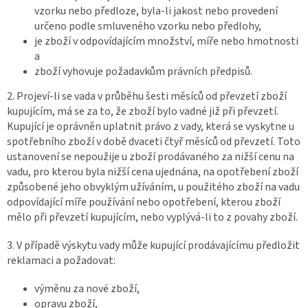
vzorku nebo předloze, byla-li jakost nebo provedení
určeno podle smluveného vzorku nebo předlohy,
je zboží v odpovídajícím množství, míře nebo hmotnosti
a
zboží vyhovuje požadavkům právních předpisů.
2. Projeví-li se vada v průběhu šesti měsíců od převzetí zboží
kupujícím, má se za to, že zboží bylo vadné již při převzetí.
Kupující je oprávněn uplatnit právo z vady, která se vyskytne u
spotřebního zboží v době dvaceti čtyř měsíců od převzetí. Toto
ustanovení se nepoužije u zboží prodávaného za nižší cenu na
vadu, pro kterou byla nižší cena ujednána, na opotřebení zboží
způsobené jeho obvyklým užíváním, u použitého zboží na vadu
odpovídající míře používání nebo opotřebení, kterou zboží
mělo při převzetí kupujícím, nebo vyplývá-li to z povahy zboží.
3. V případě výskytu vady může kupující prodávajícímu předložit
reklamaci a požadovat:
výměnu za nové zboží,
opravu zboží,