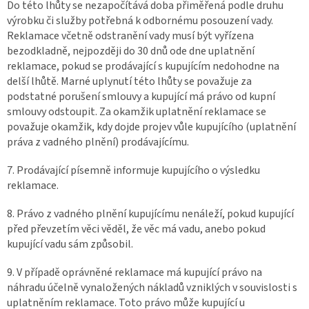
Do této lhůty se nezapočítává doba přiměřená podle druhu
výrobku či služby potřebná k odbornému posouzení vady.
Reklamace včetně odstranění vady musí být vyřízena
bezodkladně, nejpozději do 30 dnů ode dne uplatnění
reklamace, pokud se prodávající s kupujícím nedohodne na
delší lhůtě. Marné uplynutí této lhůty se považuje za
podstatné porušení smlouvy a kupující má právo od kupní
smlouvy odstoupit. Za okamžik uplatnění reklamace se
považuje okamžik, kdy dojde projev vůle kupujícího (uplatnění
práva z vadného plnění) prodávajícímu.
7. Prodávající písemně informuje kupujícího o výsledku
reklamace.
8. Právo z vadného plnění kupujícímu nenáleží, pokud kupující
před převzetím věci věděl, že věc má vadu, anebo pokud
kupující vadu sám způsobil.
9. V případě oprávněné reklamace má kupující právo na
náhradu účelně vynaložených nákladů vzniklých v souvislosti s
uplatněním reklamace. Toto právo může kupující u