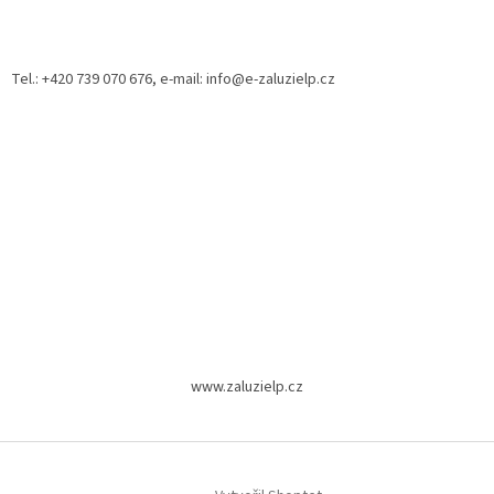
Z
á
p
a
Tel.: +420 739 070 676, e-mail: info@e-zaluzielp.cz
t
í
www.zaluzielp.cz