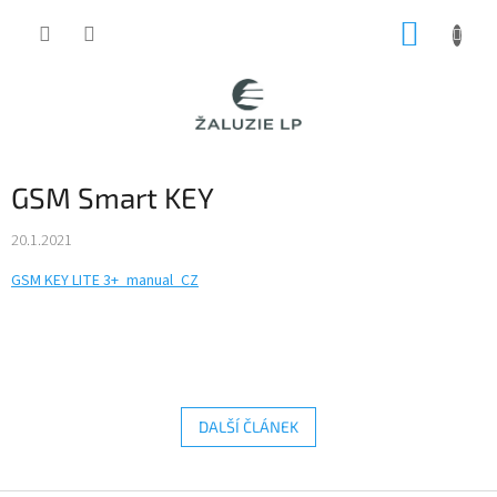
Přejít
NÁKUP
na
obsah
KOŠÍK
GSM Smart KEY
20.1.2021
GSM KEY LITE 3+_manual_CZ
DALŠÍ ČLÁNEK