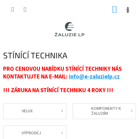
Přejít
NÁKUP
na
obsah
KOŠÍK
STÍNÍCÍ TECHNIKA
PRO CENOVOU NABÍDKU STÍNÍCÍ TECHNIKY NÁS
KONTAKTUJTE NA E-MAIL:
info@e-zaluzielp.cz
!!! ZÁRUKA NA STÍNÍCÍ TECHNIKU 4 ROKY !!!
KOMPONENTY K
VELUX
ŽALUZIÍM
VÝPRODEJ