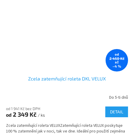
od
2 450 Kč
až
–4 %
Zcela zatemňující roleta DKL VELUX
Do 5-ti dnů
od 1 941 Kč bez DPH
DETAIL
2 349 Kč
od
/ ks
Zcela zatemňující roleta VELUXZatemňující roleta VELUX poskytuje
100 % zatemnění jak v noci, tak ve dne. Ideální pro použití zejména