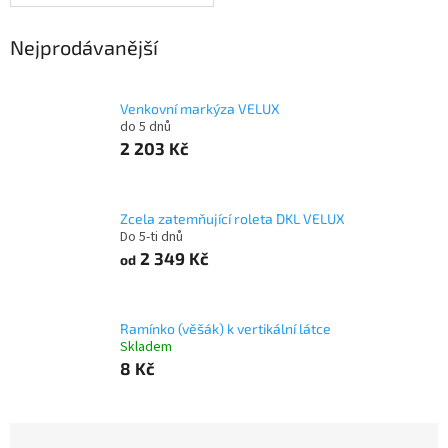
Nejprodávanější
Venkovní markýza VELUX
do 5 dnů
2 203 Kč
Zcela zatemňující roleta DKL VELUX
Do 5-ti dnů
2 349 Kč
od
Ramínko (věšák) k vertikální látce
Skladem
8 Kč
Ř