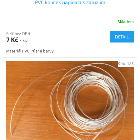
PVC kolíček napínací k žaluziím
Skladem
6 Kč bez DPH
DETAIL
7 Kč
/ ks
Materiál PVC, různé barvy
Kód:
158