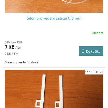
Silon pro vedení žaluzií 0,8 mm
Skladem
6 Kč bez DPH
7 Kč
/ bm
Do košíku
Měrná
7 Kč / 1 m
cena:
Silon pro vedení žaluzií
Kód:
333/128