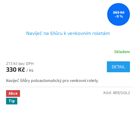
363 Kč
–9 %
Navíječ na šňůru k venkovním roletám
Skladem
273 Kč bez DPH
DETAIL
330 Kč
/ ks
Navíječ šňůry poloautomatický pro venkovní rolety.
Kód:
489/GGL2
Akce
Tip