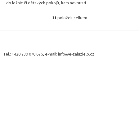
do ložnic či dětských pokojů, kam nevpustí...
11
položek celkem
O
v
l
Z
á
á
d
p
a
a
Tel.: +420 739 070 676, e-mail: info@e-zaluzielp.cz
c
t
í
í
p
r
v
k
y
v
ý
p
i
s
u