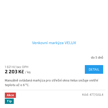
Venkovní markýza VELUX
do 5 dnů
1 821 Kč bez DPH
DETAIL
2 203 Kč
/ ks
Manuálně ovládaná markýza pro střešní okna Velux snižuje vnitřní
teplotu až o 6 °C.
Kód:
477/GGL4
Akce
Tip