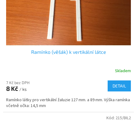
Ramínko (věšák) k vertikální látce
Skladem
7 Kč bez DPH
DETAIL
8 Kč
/ ks
Ramínko látky pro vertikální žaluzie 127 mm. a 89 mm. Výška ramínka
včetně očka: 14,5 mm
Kód:
215/BIL2