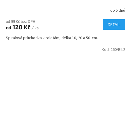
do 5 dnů
od 99 Kč bez DPH
DETAIL
120 Kč
od
/ ks
Spirálová průchodka k roletám, délka 10, 20 a 50 cm.
Kód:
260/BIL2