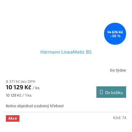
14 675 Kč
–30 %
Hörmann LineaMatic BS
Do týdne
8 371 Kč bez DPH
10 129 Kč
/ ks
Do košíku
Měrná
10 129 Kč / 1 ks
cena:
Nutno objednat ozubený hřeben!
Kód:
74
Akce