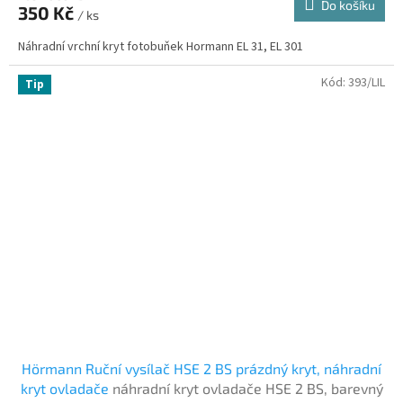
Do košíku
350 Kč
/ ks
Náhradní vrchní kryt fotobuňek Hormann EL 31, EL 301
Kód:
393/LIL
Tip
Hörmann Ruční vysílač HSE 2 BS prázdný kryt, náhradní
kryt ovladače
náhradní kryt ovladače HSE 2 BS, barevný