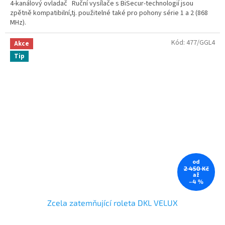
4-kanálový ovladač Ruční vysílače s BiSecur-technologií jsou
zpětně kompatibilní,tj. použitelné také pro pohony série 1 a 2 (868
MHz).
Kód:
477/GGL4
Akce
Tip
od
2 450 Kč
až
–4 %
Zcela zatemňující roleta DKL VELUX