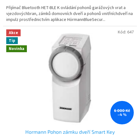
k
Přijímač Bluetooth HET-BLE K ovládání pohonů garážových vrat a
o
vjezdovýchbran, zámků domovních dveří a pohonů vnitřníchdveří na
impulz prostřednictvím aplikace HörmannBlueSecur...
u
.
Kód:
647
Akce
Tip
Novinka
6 000 Kč
–4 %
Hormann Pohon zámku dveří Smart Key