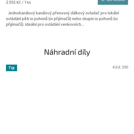
Měrná
2 055 Kč / 1 ks
cena:
Jednokanálový kanálový přenosný dálkový ovladač pro lokální
ovládání pěti io pohonů (io přijímačů) nebo skupin io pohonů (io
přijímačů). Ideální pro ovládání venkovních...
Náhradní díly
Kód:
390
Tip