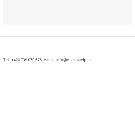
Z
á
p
a
Tel.: +420 739 070 676, e-mail: info@e-zaluzielp.cz
t
í