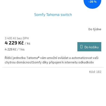
–26 %
Somfy Tahoma switch
Do týdne
3 495 Kč bez DPH
4 229 Kč
/ ks
Do košíku
Měrná
4 229 Kč / 1 ks
cena:
Řídící jednotka TaHoma® vám umožní ovládat a automatizovat vaši
chytrou domácnostSomfy díky připojení k internetu odkudkoliv
Kód:
182