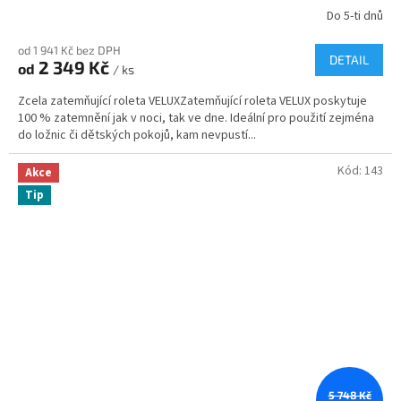
Do 5-ti dnů
od 1 941 Kč bez DPH
DETAIL
2 349 Kč
od
/ ks
Zcela zatemňující roleta VELUXZatemňující roleta VELUX poskytuje
100 % zatemnění jak v noci, tak ve dne. Ideální pro použití zejména
do ložnic či dětských pokojů, kam nevpustí...
Kód:
143
Akce
Tip
5 748 Kč