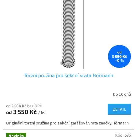
e
m
o
b
c
h
od
o
3 550 Kč
–0 %
d
ě
Torzní pružina pro sekční vrata Hörmann
s
v
Do 10 dnů
r
od 2 934 Kč bez DPH
a
DETAIL
3 550 Kč
od
/ ks
t
Originální torzní pružina pro sekční garážová vrata značky Hörmann.
o
v
Kód:
635
Novinka