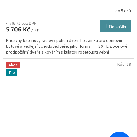
do 5 dnů
4 716 Kč bez DPH
Do košíku
5 706 Kč
/ ks
Přídavný bateriový rádiový pohon dveřního zámku pro domovní
bytové a vedlejší vchodovédveře, jako Hörmann T30 TEI2 ocelové
protipožární dveře s kováním s kulatou rozetoustavební...
Kód:
59
Akce
Tip