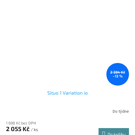
2 384 Kč
–13 %
Situo 1 Variation io
Do týdne
1 698 Kč bez DPH
2 055 Kč
/ ks
Do košíku