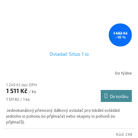
1 682 Kč
–10 %
Ovladač Situo 1 io
Do týdne
1 249 Kč bez DPH
1 511 Kč
/ ks
Do košíku
Měrná
1 511 Kč / 1 ks
cena:
Jednokanálový přenosný dálkový ovladač pro lokální ovládání
jednoho io pohonu (io přijímače) nebo skupiny io pohonů (io
přijímačů).
Kód:
194