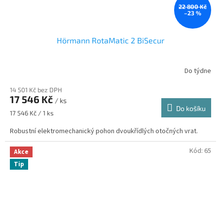
22 800 Kč
–23 %
Hörmann RotaMatic 2 BiSecur
Do týdne
14 501 Kč bez DPH
17 546 Kč
/ ks
Do košíku
Měrná
17 546 Kč / 1 ks
cena:
Robustní elektromechanický pohon dvoukřídlých otočných vrat.
Kód:
65
Akce
Tip