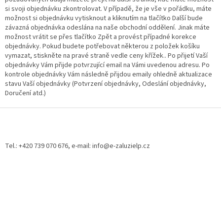
si svoji objednávku zkontrolovat. V případě, že je vše v pořádku, máte
možnost si objednávku vytisknout a kliknutím na tlačítko Další bude
závazná objednávka odeslána na naše obchodní oddělení. Jinak máte
možnost vrátit se přes tlačítko Zpět a provést případné korekce
objednávky. Pokud budete potřebovat některou z položek košíku
vymazat, stiskněte na pravé straně vedle ceny křížek.. Po přijetí Vaší
objednávky Vám přijde potvrzující email na Vámi uvedenou adresu. Po
kontrole objednávky Vám následně přijdou emaily ohledně aktualizace
stavu Vaší objednávky (Potvrzení objednávky, Odeslání objednávky,
Doručení atd.)
Z
á
p
a
Tel.: +420 739 070 676, e-mail: info@e-zaluzielp.cz
t
í