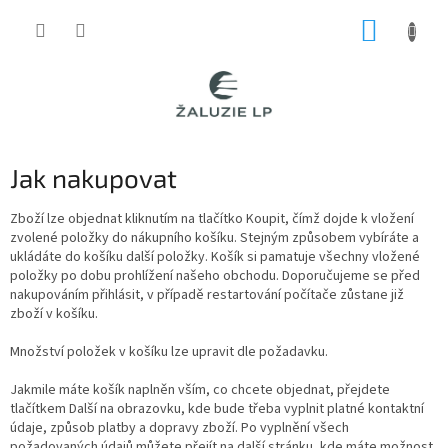
Přejít
NÁKUP
na
obsah
KOŠÍK
Jak nakupovat
Zboží lze objednat kliknutím na tlačítko Koupit, čímž dojde k vložení
zvolené položky do nákupního košíku. Stejným způsobem vybíráte a
ukládáte do košíku další položky. Košík si pamatuje všechny vložené
položky po dobu prohlížení našeho obchodu. Doporučujeme se před
nakupováním přihlásit, v případě restartování počítače zůstane již
zboží v košíku.
Množství položek v košíku lze upravit dle požadavku.
Jakmile máte košík naplněn vším, co chcete objednat, přejdete
tlačítkem Další na obrazovku, kde bude třeba vyplnit platné kontaktní
údaje, způsob platby a dopravy zboží. Po vyplnění všech
požadovaných údajů můžete přejít na další stránku, kde máte možnost