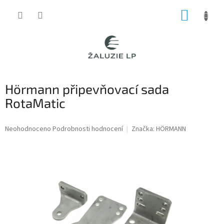
Přejít
NÁKUP
na
obsah
KOŠÍK
Hörmann připevňovací sada
RotaMatic
Průměrné
Neohodnoceno
Podrobnosti hodnocení
Značka:
HÖRMANN
hodnocení
produktu
je
0,0
z
5
hvězdiček.