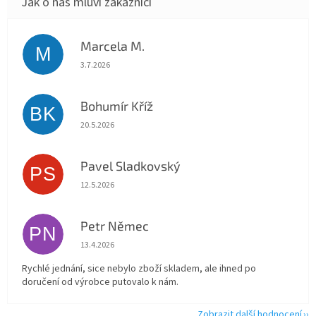
Marcela M.
M
Hodnocení obchodu je 5 z 5 hvězdiček.
3.7.2026
Bohumír Kříž
BK
Hodnocení obchodu je 5 z 5 hvězdiček.
20.5.2026
Pavel Sladkovský
PS
Hodnocení obchodu je 5 z 5 hvězdiček.
12.5.2026
Petr Němec
PN
Hodnocení obchodu je 5 z 5 hvězdiček.
13.4.2026
Rychlé jednání, sice nebylo zboží skladem, ale ihned po
doručení od výrobce putovalo k nám.
Zobrazit další hodnocení