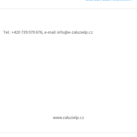
Z
á
p
a
Tel.: +420 739 070 676, e-mail: info@e-zaluzielp.cz
t
í
www.zaluzielp.cz