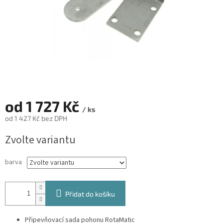
od
1 727 Kč
/ ks
od
1 427 Kč
bez DPH
Měrná
Zvolte variantu
cena:
barva
Přidat do košíku
Připevňovací sada pohonu RotaMatic