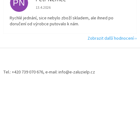
PN
Hodnocení obchodu je 5 z 5 hvězdiček.
13.4.2026
Rychlé jednání, sice nebylo zboží skladem, ale ihned po
doručení od výrobce putovalo k nám.
Zobrazit další hodnocení
Z
á
p
a
Tel.: +420 739 070 676, e-mail: info@e-zaluzielp.cz
t
í