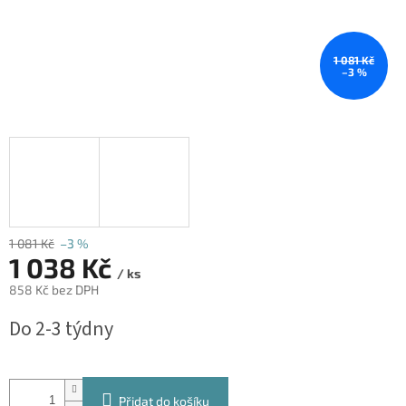
1 081 Kč
–3 %
1 081 Kč
–3 %
1 038 Kč
/ ks
858 Kč bez DPH
Měrná
Do 2-3 týdny
cena:
Přidat do košíku