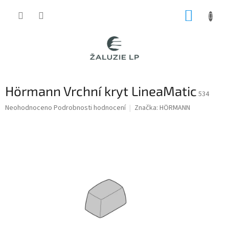
Přejít
NÁKUP
na
obsah
KOŠÍK
Hörmann Vrchní kryt LineaMatic
534
Průměrné
Neohodnoceno
Podrobnosti hodnocení
Značka:
HÖRMANN
hodnocení
produktu
je
0,0
z
5
hvězdiček.