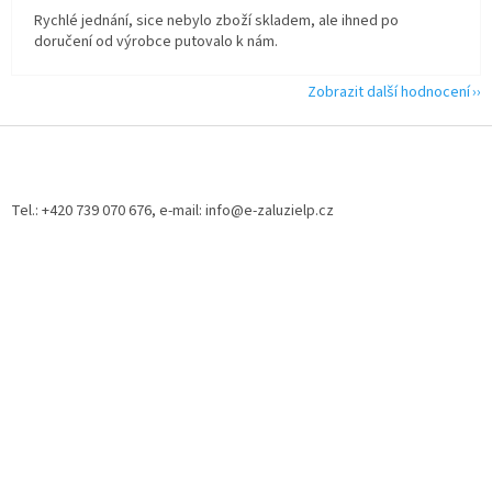
Rychlé jednání, sice nebylo zboží skladem, ale ihned po
doručení od výrobce putovalo k nám.
Zobrazit další hodnocení
Z
á
p
a
Tel.: +420 739 070 676, e-mail: info@e-zaluzielp.cz
t
í