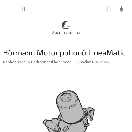
Přejít
NÁKUP
na
obsah
KOŠÍK
Hörmann Motor pohonů LineaMatic
Průměrné
Neohodnoceno
Podrobnosti hodnocení
Značka:
HÖRMANN
hodnocení
produktu
je
0,0
z
5
hvězdiček.