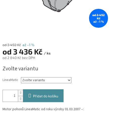
od 3 492
Kč
až –1 %
od 3 492 Kč
až –1 %
od
3 436 Kč
/ ks
od
2 840 Kč
bez DPH
Měrná
Zvolte variantu
cena:
LineaMatic
Přidat do košíku
Motor pohonů LineaMatic od roku výroby 01.03.2007 –: