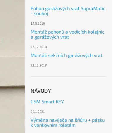
Pohon garážových vrat SupraMatic
- souboj
14.5.2019
Montáž pohonů a vodících kolejnic
a garážových vrat
22.12.2018
Montáž sekčních garážových vrat
22.12.2018
NÁVODY
GSM Smart KEY
20.1.2021
Výměna navíječe na šňůru + pásku
k venkovním roletám