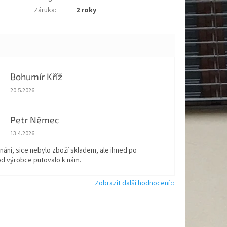
Záruka
:
2 roky
Bohumír Kříž
Hodnocení obchodu je 5 z 5 hvězdiček.
20.5.2026
Petr Němec
Hodnocení obchodu je 5 z 5 hvězdiček.
13.4.2026
nání, sice nebylo zboží skladem, ale ihned po
od výrobce putovalo k nám.
Zobrazit další hodnocení