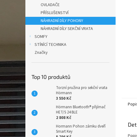
n
OVLADAČE
e
PŘÍSLUŠENSTVÍ
l
NÁHRADNÍ DÍLY POHONY
NÁHRADNÍ DÍLY SEKČNÍ VRATA
SOMFY
STÍNÍCÍ TECHNIKA
Značky
Top 10 produktů
Torzní pružina pro sekční vrata
Hörmann
3 550 Kč
Popi
Hörmann Bluetooth® přijímač
HET/S 24 BLE
2 808 Kč
Det
Hormann Pohon zámku dveří
Smart Key
Popi