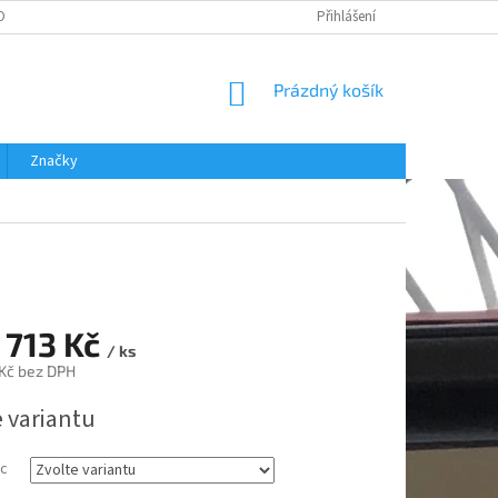
OBNÍCH ÚDAJŮ
Přihlášení
NÁKUPNÍ
Prázdný košík
KOŠÍK
Značky
 713 Kč
/ ks
Kč
bez DPH
e variantu
ic