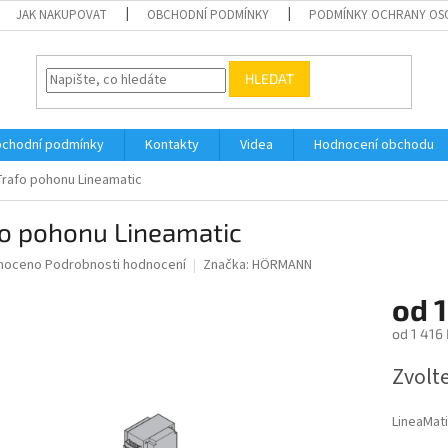
JAK NAKUPOVAT
OBCHODNÍ PODMÍNKY
PODMÍNKY OCHRANY OS
HLEDAT
chodní podmínky
Kontakty
Videa
Hodnocení obchodu
Trafo pohonu Lineamatic
fo pohonu Lineamatic
né
noceno
Podrobnosti hodnocení
Značka:
HÖRMANN
ní
od
1
u
od
1 416 
Měrná
Zvolt
cena:
ek.
LineaMat