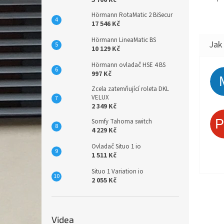
5 706 Kč
Hörmann RotaMatic 2 BiSecur
17 546 Kč
Hörmann LineaMatic BS
10 129 Kč
Hörmann ovladač HSE 4 BS
997 Kč
Zcela zatemňující roleta DKL
VELUX
2 349 Kč
Somfy Tahoma switch
4 229 Kč
Ovladač Situo 1 io
1 511 Kč
Situo 1 Variation io
2 055 Kč
Videa