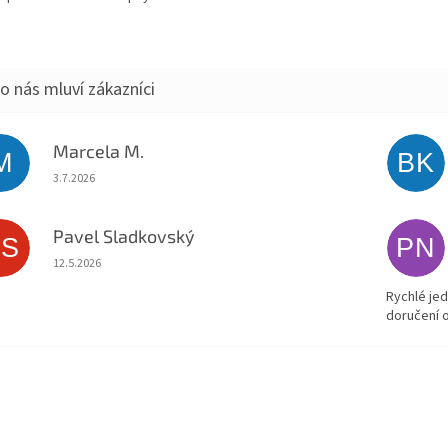
Marcela M.
M
BK
Hodnocení obchodu je 5 z 5 hvězdiček.
3.7.2026
Pavel Sladkovský
PS
PN
Hodnocení obchodu je 5 z 5 hvězdiček.
12.5.2026
Rychlé jed
doručení 