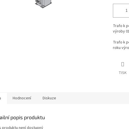
Trafo k 
výroby
0
Trafo k 
roku výr
TISK
s
Hodnocení
Diskuze
ailní popis produktu
s produktu není dostupný