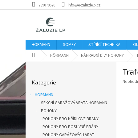
Přejít
739070676
info@e-zaluzielp.cz
na
obsah
HÖRMANN
SOMFY
STÍNÍCÍ TECHNIKA
Ob
Domů
HÖRMANN
NÁHRADNÍ DÍLY POHONY
P
Tra
o
Přeskočit
s
Průměr
Neohod
Kategorie
kategorie
t
hodnoce
r
produkt
HÖRMANN
a
je
SEKČNÍ GARÁŽOVÁ VRATA HÖRMANN
0,0
n
z
POHONY
n
5
í
POHONY PRO KŘÍDLOVÉ BRÁNY
hvězdič
p
POHONY PRO POSUVNÉ BRÁNY
a
POHONY GARÁŽOVÝCH VRAT