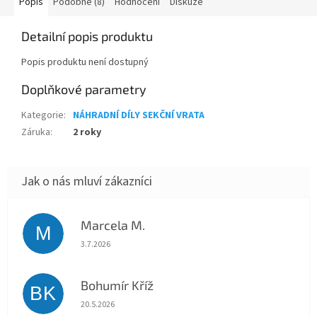
Popis
Podobné (8)
Hodnocení
Diskuze
Detailní popis produktu
Popis produktu není dostupný
Doplňkové parametry
Kategorie
:
NÁHRADNÍ DÍLY SEKČNÍ VRATA
Záruka
:
2 roky
Marcela M.
M
Hodnocení obchodu je 5 z 5 hvězdiček.
3.7.2026
Bohumír Kříž
BK
Hodnocení obchodu je 5 z 5 hvězdiček.
20.5.2026