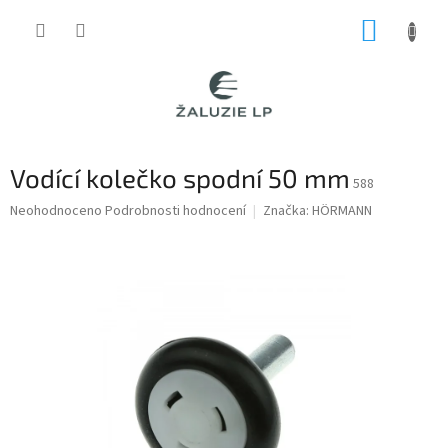
Přejít
NÁKUP
na
obsah
KOŠÍK
Vodící kolečko spodní 50 mm
588
Průměrné
Neohodnoceno
Podrobnosti hodnocení
Značka:
HÖRMANN
hodnocení
produktu
je
0,0
z
5
hvězdiček.