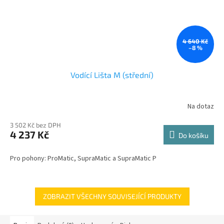
4 640 Kč
–8 %
Vodící Lišta M (střední)
Na dotaz
3 502 Kč bez DPH
4 237 Kč
Do košíku
Pro pohony: ProMatic, SupraMatic a SupraMatic P
ZOBRAZIT VŠECHNY SOUVISEJÍCÍ PRODUKTY