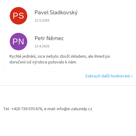
Pavel Sladkovský
PS
Hodnocení obchodu je 5 z 5 hvězdiček.
12.5.2026
Petr Němec
PN
Hodnocení obchodu je 5 z 5 hvězdiček.
13.4.2026
Rychlé jednání, sice nebylo zboží skladem, ale ihned po
doručení od výrobce putovalo k nám.
Zobrazit další hodnocení
Z
á
p
a
Tel.: +420 739 070 676, e-mail: info@e-zaluzielp.cz
t
í