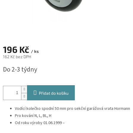
196 Kč
/ ks
162 Kč bez DPH
Měrná
Do 2-3 týdny
cena:
Přidat do košíku
Vodící kolečko spodní 50 mm pro sekční garážová vrata Hormann
Pro kování N, L, BL, H
Od roku výroby 01.06.1999 –