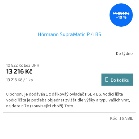
14 801 Kč
–10 %
Hörmann SupraMatic P 4 BS
Do týdne
10 922 Kč bez DPH
13 216 Kč
Měrná
13 216 Kč / 1 ks
Do košíku
cena:
U pohonu je dodáván 1 x dálkováý ovladač HSE 4 BS. Vodící lišta
Vodící lištu je potřeba objednat zvlášť dle výšky a typu Vašich vrat,
najdete níže (související zboží) Toto...
Kód:
167/BIL