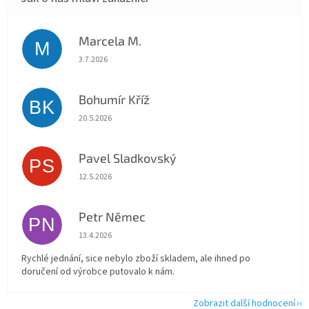
Marcela M.
M
Hodnocení obchodu je 5 z 5 hvězdiček.
3.7.2026
Bohumír Kříž
BK
Hodnocení obchodu je 5 z 5 hvězdiček.
20.5.2026
Pavel Sladkovský
PS
Hodnocení obchodu je 5 z 5 hvězdiček.
12.5.2026
Petr Němec
PN
Hodnocení obchodu je 5 z 5 hvězdiček.
13.4.2026
Rychlé jednání, sice nebylo zboží skladem, ale ihned po
doručení od výrobce putovalo k nám.
Zobrazit další hodnocení