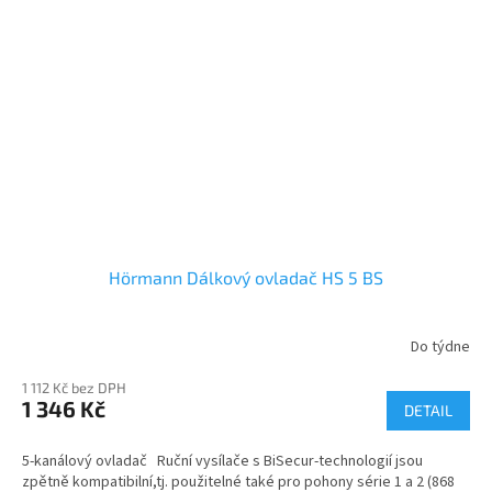
Hörmann Dálkový ovladač HS 5 BS
Do týdne
1 112 Kč bez DPH
1 346 Kč
DETAIL
5-kanálový ovladač Ruční vysílače s BiSecur-technologií jsou
zpětně kompatibilní,tj. použitelné také pro pohony série 1 a 2 (868