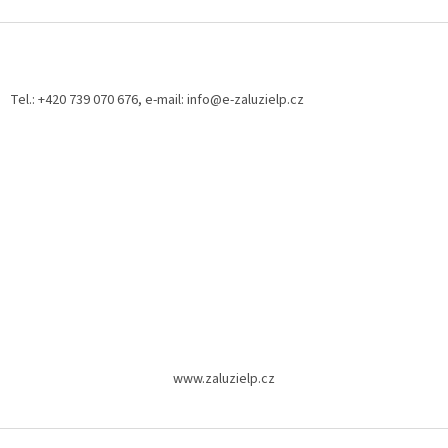
Z
á
p
a
Tel.: +420 739 070 676, e-mail: info@e-zaluzielp.cz
t
í
www.zaluzielp.cz