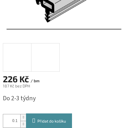
226 Kč
/ bm
187 Kč bez DPH
Měrná
Do 2-3 týdny
cena:
Přidat do košíku