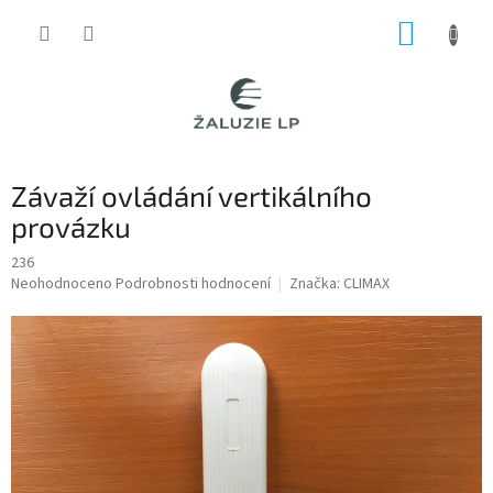
Přejít
NÁKUP
na
obsah
KOŠÍK
Závaží ovládání vertikálního
provázku
236
Průměrné
Neohodnoceno
Podrobnosti hodnocení
Značka:
CLIMAX
hodnocení
produktu
je
0,0
z
5
hvězdiček.