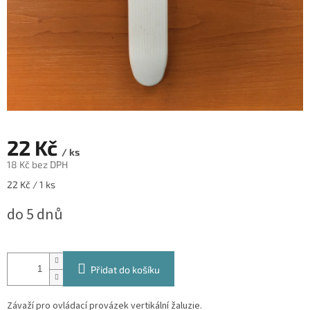
22 Kč
/ ks
18 Kč bez DPH
Měrná
22 Kč / 1 ks
cena:
do 5 dnů
Přidat do košíku
Závaží pro ovládací provázek vertikální žaluzie.