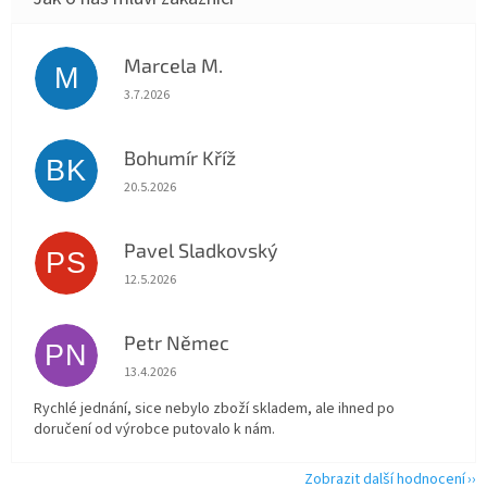
Marcela M.
M
Hodnocení obchodu je 5 z 5 hvězdiček.
3.7.2026
Bohumír Kříž
BK
Hodnocení obchodu je 5 z 5 hvězdiček.
20.5.2026
Pavel Sladkovský
PS
Hodnocení obchodu je 5 z 5 hvězdiček.
12.5.2026
Petr Němec
PN
Hodnocení obchodu je 5 z 5 hvězdiček.
13.4.2026
Rychlé jednání, sice nebylo zboží skladem, ale ihned po
doručení od výrobce putovalo k nám.
Zobrazit další hodnocení