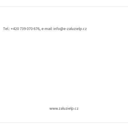
Z
á
p
a
Tel.: +420 739 070 676, e-mail: info@e-zaluzielp.cz
t
í
www.zaluzielp.cz