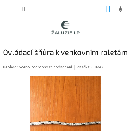
Přejít
NÁKUP
na
obsah
KOŠÍK
Ovládací šňůra k venkovním roletám
Průměrné
Neohodnoceno
Podrobnosti hodnocení
Značka:
CLIMAX
hodnocení
produktu
je
0,0
z
5
hvězdiček.