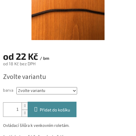
od
22 Kč
/ bm
od
18 Kč
bez DPH
Měrná
Zvolte variantu
cena:
barva
Přidat do košíku
Ovládací šňůra k venkovním roletám.