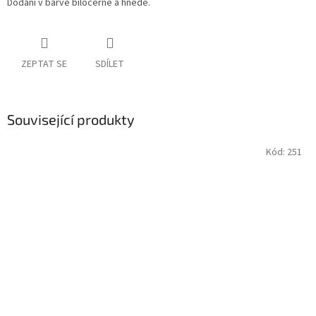
Dodání v barvě bíločerné a hnědé.
ZEPTAT SE
SDÍLET
Související produkty
Kód:
251