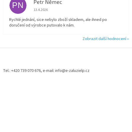
Petr Němec
PN
Hodnocení obchodu je 5 z 5 hvězdiček.
13.4.2026
Rychlé jednání, sice nebylo zboží skladem, ale ihned po
doručení od výrobce putovalo k nám.
Zobrazit další hodnocení
Z
á
p
a
Tel.: +420 739 070 676, e-mail: info@e-zaluzielp.cz
t
í