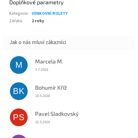
Doplňkové parametry
Kategorie
:
VENKOVNÍ ROLETY
Záruka
:
2 roky
Marcela M.
M
Hodnocení obchodu je 5 z 5 hvězdiček.
3.7.2026
Bohumír Kříž
BK
Hodnocení obchodu je 5 z 5 hvězdiček.
20.5.2026
Pavel Sladkovský
PS
Hodnocení obchodu je 5 z 5 hvězdiček.
12.5.2026