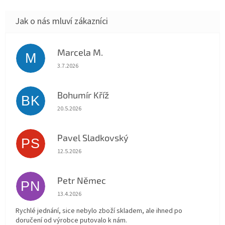
Marcela M.
M
Hodnocení obchodu je 5 z 5 hvězdiček.
3.7.2026
Bohumír Kříž
BK
Hodnocení obchodu je 5 z 5 hvězdiček.
20.5.2026
Pavel Sladkovský
PS
Hodnocení obchodu je 5 z 5 hvězdiček.
12.5.2026
Petr Němec
PN
Hodnocení obchodu je 5 z 5 hvězdiček.
13.4.2026
Rychlé jednání, sice nebylo zboží skladem, ale ihned po
doručení od výrobce putovalo k nám.