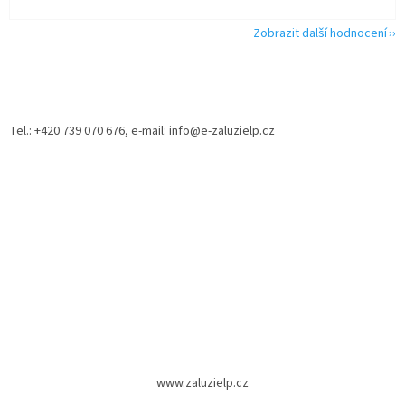
Zobrazit další hodnocení
Z
á
p
a
Tel.: +420 739 070 676, e-mail: info@e-zaluzielp.cz
t
í
www.zaluzielp.cz