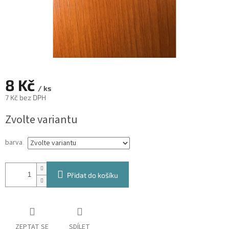
8 Kč
/ ks
7 Kč bez DPH
Měrná
Zvolte variantu
cena:
barva
Přidat do košíku
ZEPTAT SE
SDÍLET