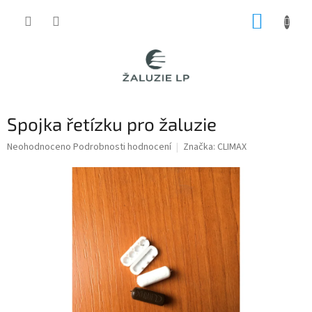
Přejít
NÁKUP
na
obsah
KOŠÍK
Spojka řetízku pro žaluzie
Průměrné
Neohodnoceno
Podrobnosti hodnocení
Značka:
CLIMAX
hodnocení
produktu
je
0,0
z
5
hvězdiček.