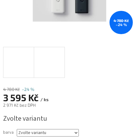
4 780 Kč
–24 %
4 780 Kč
–24 %
3 595 Kč
/ ks
2 971 Kč bez DPH
Měrná
Zvolte variantu
cena:
barva