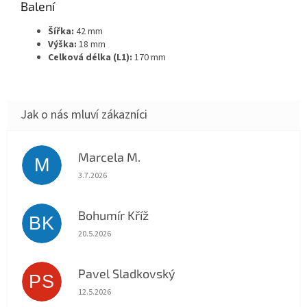
Balení
Šířka:
42 mm
Výška:
18 mm
Celková délka (L1):
170 mm
Marcela M.
M
Hodnocení obchodu je 5 z 5 hvězdiček.
3.7.2026
Bohumír Kříž
BK
Hodnocení obchodu je 5 z 5 hvězdiček.
20.5.2026
Pavel Sladkovský
PS
Hodnocení obchodu je 5 z 5 hvězdiček.
12.5.2026