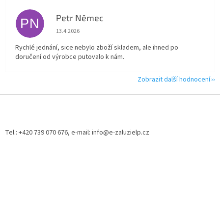
Petr Němec
PN
Hodnocení obchodu je 5 z 5 hvězdiček.
13.4.2026
Rychlé jednání, sice nebylo zboží skladem, ale ihned po
doručení od výrobce putovalo k nám.
Zobrazit další hodnocení
Z
á
p
a
Tel.: +420 739 070 676, e-mail: info@e-zaluzielp.cz
t
í