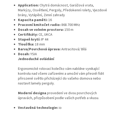
Application:
Chytrá domácnost, Garážová vrata,
Markýzy, Osvětlení, Pergoly, Předokenní rolety, Vjezdové
brány, Vytápění, Zimní zahrady
Kapacita paměti:
16
Pracovní kmitočet radio:
868.700 MHz
Dosah ve volném prostoru:
150 m
Certifikáty:
CE, UKCA
Stupeň krytí:
IP 44
Tloušťka:
18 mm
Barva/Povrchová úprava:
Antracitová/ Bílá
Dosah:
YSIA
Jednoduché ovládání
Ergonomické rolovací kolečko vám nabídne vynikající
kontrolu nad všemi zařízeními a umožní vám přesně řídit
přirozené světlo přicházející do vašeho domova nebo
nastavit lamely pergoly.
Moderní designa
provedení ve dvou povrchových
úpravách, přizpůsobení podle vašich potřeb a vkusu.
Vestavěná technologie:
io