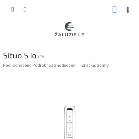
Přejít
NÁKUP
na
obsah
KOŠÍK
Situo 5 io
179
Průměrné
Neohodnoceno
Podrobnosti hodnocení
Značka:
Somfy
hodnocení
produktu
je
0,0
z
5
hvězdiček.