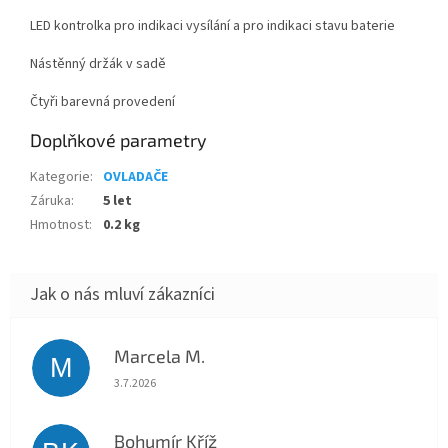
LED kontrolka pro indikaci vysílání a pro indikaci stavu baterie
Nástěnný držák v sadě
Čtyři barevná provedení
Doplňkové parametry
Kategorie
:
OVLADAČE
Záruka
:
5 let
Hmotnost
:
0.2 kg
Marcela M.
M
Hodnocení obchodu je 5 z 5 hvězdiček.
3.7.2026
Bohumír Kříž