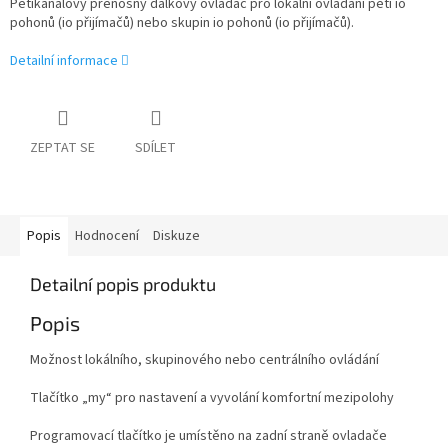
Pětikanálový přenosný dálkový ovladač pro lokální ovládání pěti io
pohonů (io přijímačů) nebo skupin io pohonů (io přijímačů).
Detailní informace
ZEPTAT SE
SDÍLET
Popis
Hodnocení
Diskuze
Detailní popis produktu
Popis
Možnost lokálního, skupinového nebo centrálního ovládání
Tlačítko „my“ pro nastavení a vyvolání komfortní mezipolohy
Programovací tlačítko je umístěno na zadní straně ovladače