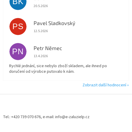
BK
Hodnocení obchodu je 5 z 5 hvězdiček.
20.5.2026
Pavel Sladkovský
PS
Hodnocení obchodu je 5 z 5 hvězdiček.
12.5.2026
Petr Němec
PN
Hodnocení obchodu je 5 z 5 hvězdiček.
13.4.2026
Rychlé jednání, sice nebylo zboží skladem, ale ihned po
doručení od výrobce putovalo k nám.
Zobrazit další hodnocení
Z
á
p
a
Tel.: +420 739 070 676, e-mail: info@e-zaluzielp.cz
t
í