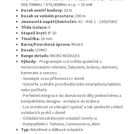
869,700MHz ? 870,000MHz e.r.p. < 25 mW
Dosah uvnitř budovy:
20 m
Dosah ve volném prostoru:
200 m
Jmenovité napětí/kmitočet:
AC - RGE 1 - 230V/50HZ
Třída izolace:
II
Stupeň krytí:
IP 20
Tloušťka:
18 mm
Barva/Povrchová úprava:
Modrá
Dosah:
IZYMO
Range details:
MICRO MODULES
Výhody:
- Programujte svá světla společně s
motorizovanými roletami, žaluziemi, bránou, alarmem,
kamerami a senzory ...
- Simulujte svou přítomnost v domě
- Vytvořte scénáře prostřednictvím smartphonu/tabletu
nebo počítače
- Perfektní integrace do domácnosti díky jedinečnému a
kompaktnímu designu - instalace do krabice
- Lze instalovat za stávající vypínač a tak sjednotit vzhled
ovládacích prvků v domě
- Ovládání bezdrátovými ovladači Somfy io
- Kompatibilní s TaHoma, Connexoon io, Nina
Typ:
Nástěnné a dálkové ovladače