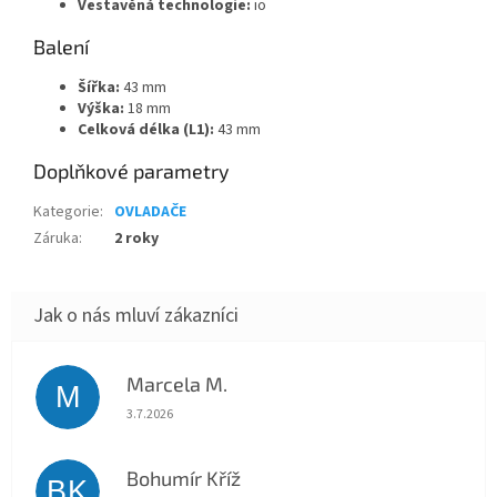
Vestavěná technologie:
io
Balení
Šířka:
43 mm
Výška:
18 mm
Celková délka (L1):
43 mm
Doplňkové parametry
Kategorie
:
OVLADAČE
Záruka
:
2 roky
Marcela M.
M
Hodnocení obchodu je 5 z 5 hvězdiček.
3.7.2026
Bohumír Kříž
BK