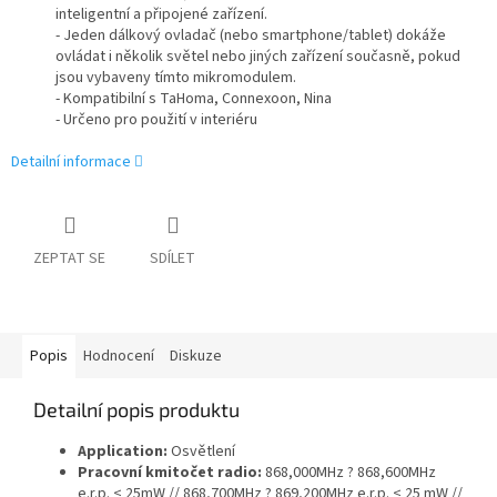
inteligentní a připojené zařízení.
- Jeden dálkový ovladač (nebo smartphone/tablet) dokáže
ovládat i několik světel nebo jiných zařízení současně, pokud
jsou vybaveny tímto mikromodulem.
- Kompatibilní s TaHoma, Connexoon, Nina
- Určeno pro použití v interiéru
Detailní informace
ZEPTAT SE
SDÍLET
Popis
Hodnocení
Diskuze
Detailní popis produktu
Application:
Osvětlení
Pracovní kmitočet radio:
868,000MHz ? 868,600MHz
e.r.p. < 25mW // 868,700MHz ? 869,200MHz e.r.p. < 25 mW //