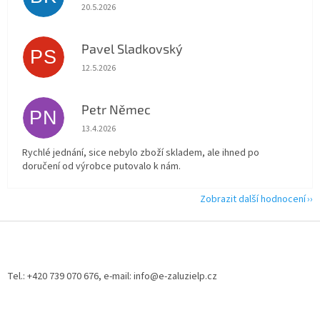
Hodnocení obchodu je 5 z 5 hvězdiček.
20.5.2026
Pavel Sladkovský
PS
Hodnocení obchodu je 5 z 5 hvězdiček.
12.5.2026
Petr Němec
PN
Hodnocení obchodu je 5 z 5 hvězdiček.
13.4.2026
Rychlé jednání, sice nebylo zboží skladem, ale ihned po
doručení od výrobce putovalo k nám.
Zobrazit další hodnocení
Z
á
p
a
Tel.: +420 739 070 676, e-mail: info@e-zaluzielp.cz
t
í