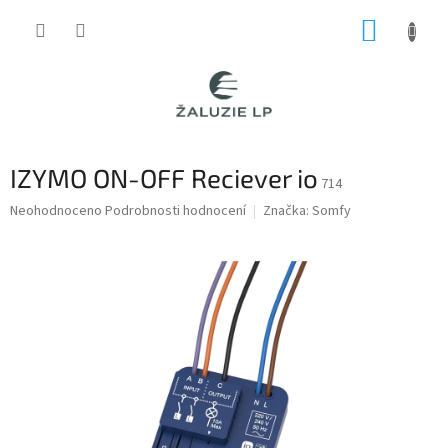
Přejít
NÁKUP
na
obsah
KOŠÍK
IZYMO ON-OFF Reciever io
714
Průměrné
Neohodnoceno
Podrobnosti hodnocení
Značka:
Somfy
hodnocení
produktu
je
0,0
z
5
hvězdiček.