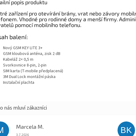
ailní popis produktu
tré zařízení pro otevírání brány, vrat nebo závory mobi
efonem. Vhodné pro rodinné domy a menší firmy. Admini
vatelů pomocí mobilního telefonu.
ah balení:
Nový GSM KEY LITE 3+
GSM kloubová anténa, zisk 2 dB
Kabeláž 2× 0,5 m
Svorkovnice 8-pin, 2-pin
SIM karta (T-mobile předplacená)
3M Dual Lock montážní páska
Instalační plachta
Marcela M.
M
BK
Hodnocení obchodu je 5 z 5 hvězdiček.
3.7.2026