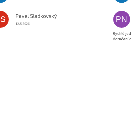
Pavel Sladkovský
PS
PN
Hodnocení obchodu je 5 z 5 hvězdiček.
12.5.2026
Rychlé jed
doručení 