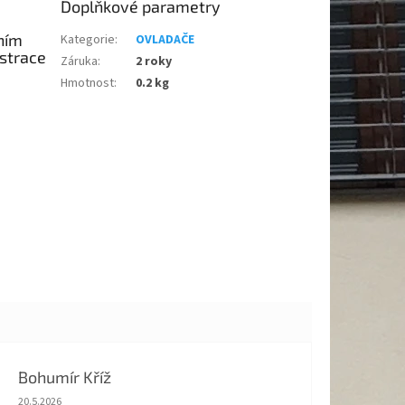
Doplňkové parametry
lním
Kategorie
:
OVLADAČE
strace
Záruka
:
2 roky
Hmotnost
:
0.2 kg
Bohumír Kříž
Hodnocení obchodu je 5 z 5 hvězdiček.
20.5.2026