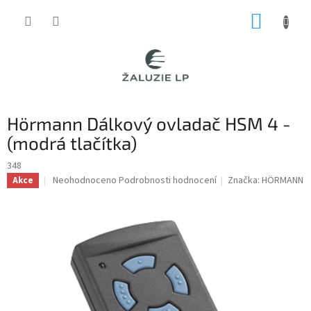
Přejít
NÁKUP
na
obsah
KOŠÍK
Hörmann Dálkový ovladač HSM 4 -
(modrá tlačítka)
348
Průměrné
Neohodnoceno
Podrobnosti hodnocení
Značka:
HÖRMANN
Akce
hodnocení
produktu
je
0,0
z
5
hvězdiček.