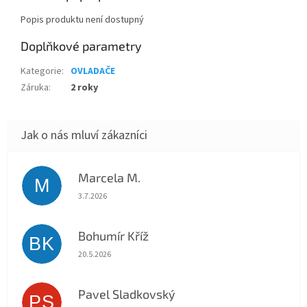
Popis produktu není dostupný
Doplňkové parametry
Kategorie
:
OVLADAČE
Záruka
:
2 roky
Marcela M.
M
Hodnocení obchodu je 5 z 5 hvězdiček.
3.7.2026
Bohumír Kříž
BK
Hodnocení obchodu je 5 z 5 hvězdiček.
20.5.2026
Pavel Sladkovský
PS