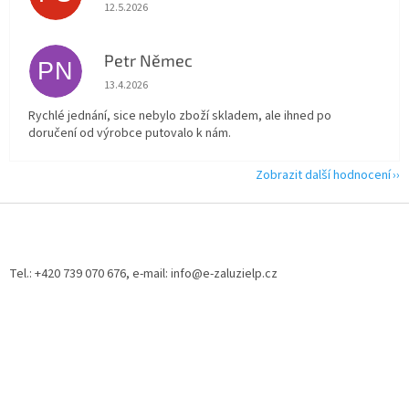
Hodnocení obchodu je 5 z 5 hvězdiček.
12.5.2026
Petr Němec
PN
Hodnocení obchodu je 5 z 5 hvězdiček.
13.4.2026
Rychlé jednání, sice nebylo zboží skladem, ale ihned po
doručení od výrobce putovalo k nám.
Zobrazit další hodnocení
Z
á
p
a
Tel.: +420 739 070 676, e-mail: info@e-zaluzielp.cz
t
í