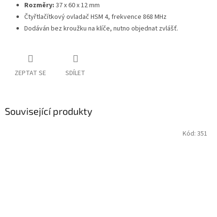
Rozměry:
37 x 60 x 12 mm
Čtyřtlačítkový ovladač HSM 4, frekvence 868 MHz
Dodáván bez kroužku na klíče, nutno objednat zvlášť.
ZEPTAT SE
SDÍLET
Související produkty
Kód:
351