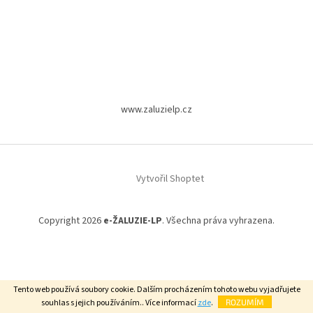
www.zaluzielp.cz
Vytvořil Shoptet
Copyright 2026
e-ŽALUZIE-LP
. Všechna práva vyhrazena.
Tento web používá soubory cookie. Dalším procházením tohoto webu vyjadřujete
souhlas s jejich používáním.. Více informací
zde
.
ROZUMÍM