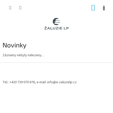
Přejít
NÁKUP
na
obsah
KOŠÍK
Novinky
Záznamy nebyly nalezeny...
Z
á
p
a
Tel.: +420 739 070 676, e-mail: info@e-zaluzielp.cz
t
í